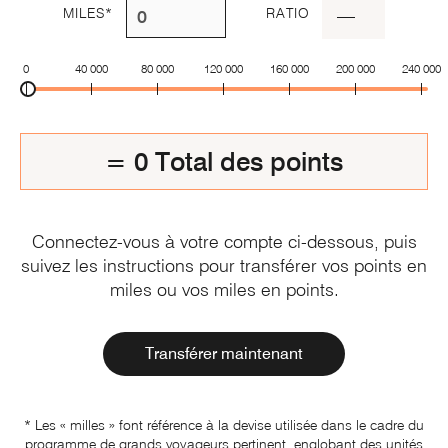
MILES
*
RATIO
—
0
40 000
80 000
120 000
160 000
200 000
240 000
=
0
Total des points
Connectez-vous à votre compte ci-dessous, puis
suivez les instructions pour transférer vos points en
miles ou vos miles
en points.
Transférer maintenant
* Les « milles » font référence à la devise utilisée dans le cadre du
programme de grands voyageurs pertinent, englobant des unités