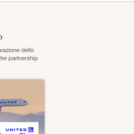
o
arazione dello
stre partnership