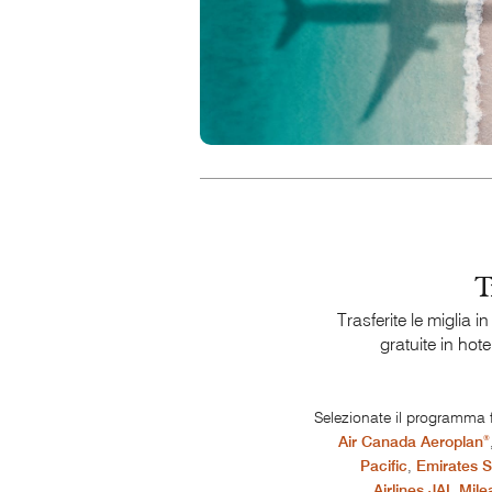
T
Trasferite le miglia i
gratuite in hot
Selezionate il programma f
®
Air Canada Aeroplan
Pacific
,
Emirates 
Airlines JAL Mil