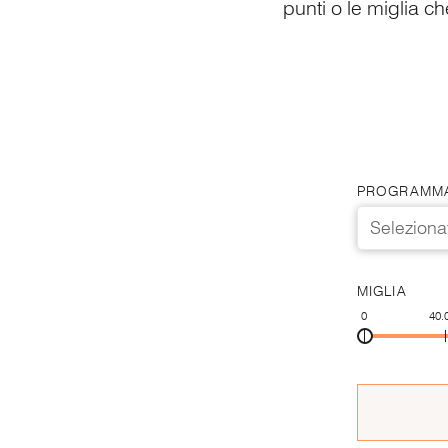
punti o le miglia c
PROGRAMMA
Selezion
MIGLIA
0
40.