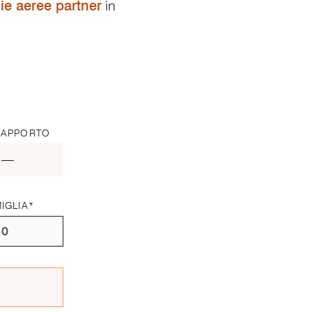
e aeree partner
in
RAPPORTO
—
IGLIA
*