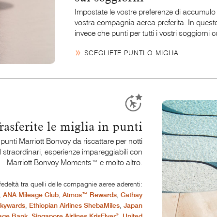
Impostate le vostre preferenze di accumulo 
vostra compagnia aerea preferita. In quest
invece che punti per tutti i vostri soggiorni 
SCEGLIETE PUNTI O MIGLIA
rasferite le miglia in punti
n punti
Marriott Bonvoy
da riscattare per notti
el straordinari, esperienze impareggiabili con
Marriott Bonvoy
Moments™ e
molto altro.
edeltà tra quelli delle compagnie aeree aderenti:
,
ANA Mileage Club
,
Atmos™ Rewards
,
Cathay
Skywards
,
Ethiopian Airlines ShebaMiles
,
Japan
®
eage Bank
,
Singapore Airlines KrisFlyer
,
United